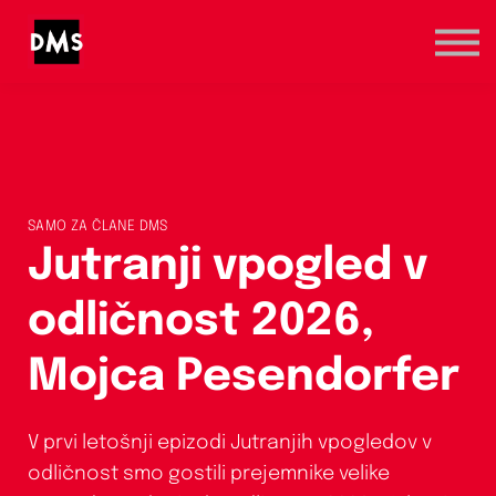
Marketinška prva pomoč
Kategorije
Registracija / Prijava
SAMO ZA ČLANE DMS
Jutranji vpogled v
odličnost 2026,
Mojca Pesendorfer
V prvi letošnji epizodi Jutranjih vpogledov v
odličnost smo gostili prejemnike velike