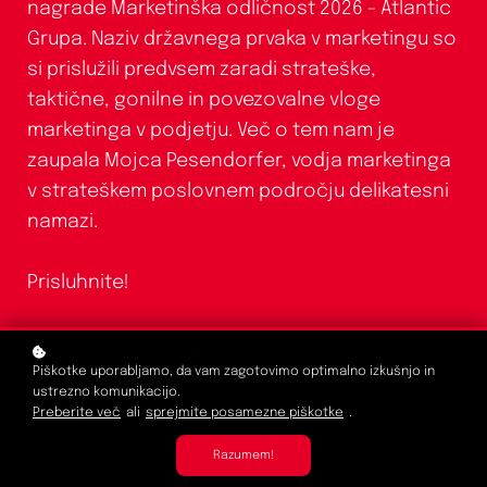
nagrade Marketinška odličnost 2026 - Atlantic
Grupa. Naziv državnega prvaka v marketingu so
si prislužili predvsem zaradi strateške,
taktične, gonilne in povezovalne vloge
marketinga v podjetju. Več o tem nam je
zaupala Mojca Pesendorfer, vodja marketinga
v strateškem poslovnem področju delikatesni
namazi.
Prisluhnite!
Postani član
Piškotke uporabljamo, da vam zagotovimo optimalno izkušnjo in
ustrezno komunikacijo.
Če ste že član/ica DMS, se za ogled prijavite v desnem zgornjem kotu in
Preberite več
ali
sprejmite posamezne piškotke
.
poiščite tečaj med mojimi vsebinami.
Razumem!