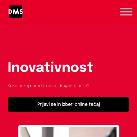
Marketinška prva pomoč
Kategorije
Registracija / Prijava
Inovativnost
Kako nekaj narediti novo, drugače, bolje?
Prijavi se in izberi online tečaj