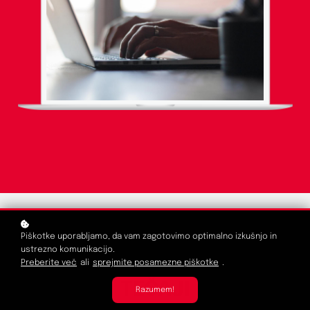
Piškotke uporabljamo, da vam zagotovimo optimalno izkušnjo in
ustrezno komunikacijo.
Preberite več
ali
sprejmite posamezne piškotke
.
TEČAJI
Razumem!