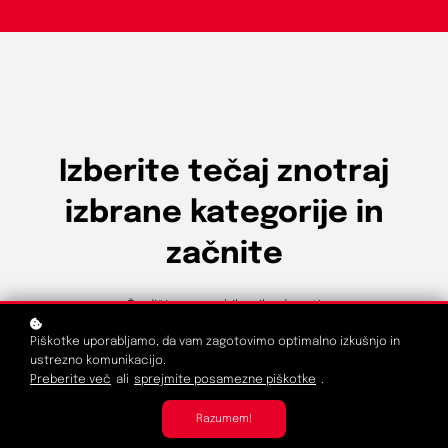
Izberite tečaj znotraj
izbrane kategorije in
začnite
Že diši po uspehih prihodnosti
Piškotke uporabljamo, da vam zagotovimo optimalno izkušnjo in
ustrezno komunikacijo.
Preberite več
ali
sprejmite posamezne piškotke
.
Najnovejše
Razumem!