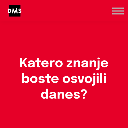
Marketinška prva pomoč
Kategorije
Registracija / Prijava
Katero znanje
boste osvojili
danes?