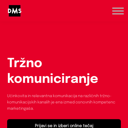
Marketinška prva pomoč
Kategorije
Registracija / Prijava
Tržno
komuniciranje
Učinkovita in relevantna komunikacija na različnih tržno-
komunikacijskih kanalih je ena izmed osnovnih kompetenc
marketingaša.
Prijavi se in izberi online tečaj