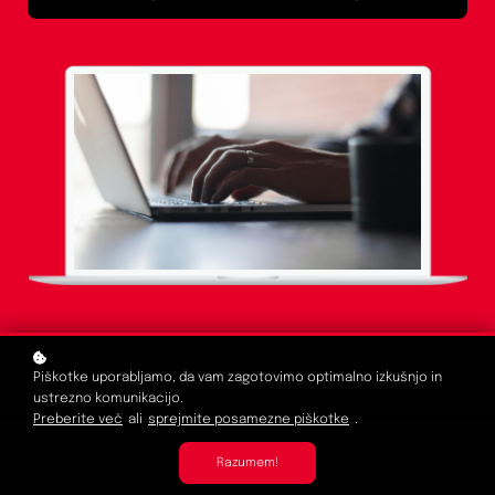
Piškotke uporabljamo, da vam zagotovimo optimalno izkušnjo in
ustrezno komunikacijo.
Preberite več
ali
sprejmite posamezne piškotke
.
Razumem!