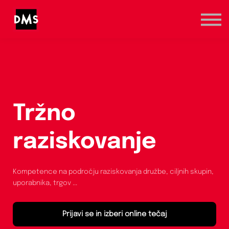
Marketinška prva pomoč
Kategorije
Registracija / Prijava
Tržno
raziskovanje
Kompetence na področju raziskovanja družbe, ciljnih skupin,
uporabnika, trgov ...
Prijavi se in izberi online tečaj