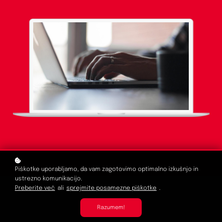
Piškotke uporabljamo, da vam zagotovimo optimalno izkušnjo in
ustrezno komunikacijo.
Preberite več
ali
sprejmite posamezne piškotke
.
Razumem!