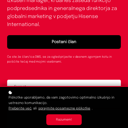
Izkušen manager, ki danes zaseda funkcijo
podpredsednika in generalnega direktorja za
globalni marketing v podjetju Hisense
International.
Postani član
Če ste že član/ica DMS, se za ogled prijavite v desnem zgornjem kotu in
poiščite tečaj med mojimi vsebinami.
Format
Piškotke uporabljamo, da vam zagotovimo optimalno izkušnjo in
Športno središče
ustrezno komunikacijo.
Preberite več
ali
sprejmite posamezne piškotke
.
Tema
Razumem!