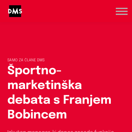
Marketinška prva pomoč
Kategorije
Registracija / Prijava
SAMO ZA ČLANE DMS
Športno-
marketinška
debata s Franjem
Bobincem