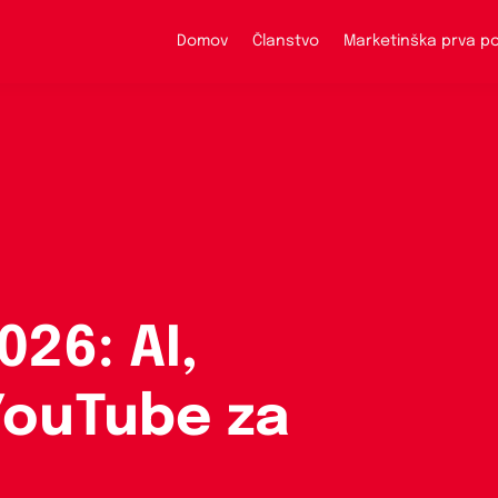
Domov
Članstvo
Marketinška prva 
26: AI,
YouTube za