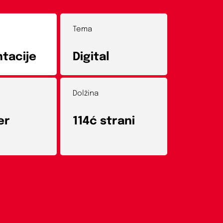
Tema
tacije
Digital
Dolžina
er
114ć strani