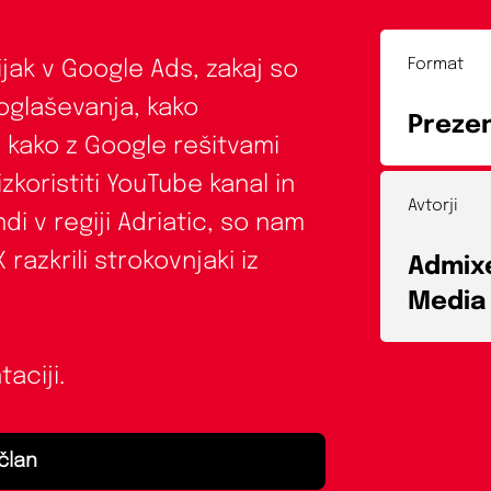
Format
lijak v Google Ads, zakaj so
 oglaševanja, kako
Prezen
 kako z Google rešitvami
izkoristiti YouTube kanal in
Avtorji
di v regiji Adriatic, so nam
razkrili strokovnjaki iz
Admix
Media
aciji.
član