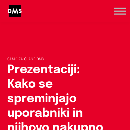
Marketinška prva pomoč
Kategorije
Registracija / Prijava
SAMO ZA ČLANE DMS
Prezentaciji:
Kako se
spreminjajo
uporabniki in
njihovo nakupno