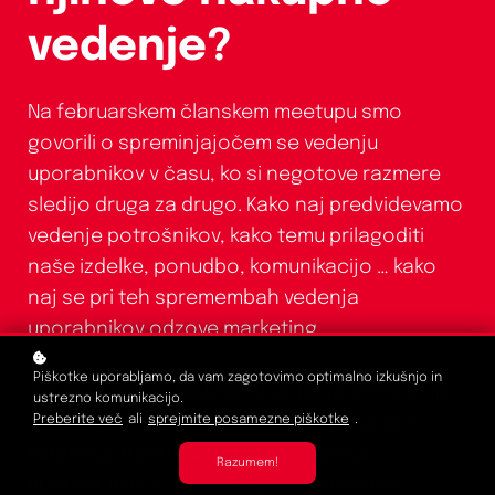
vedenje?
Na februarskem članskem meetupu smo
govorili o spreminjajočem se vedenju
uporabnikov v času, ko si negotove razmere
sledijo druga za drugo. Kako naj predvidevamo
vedenje potrošnikov, kako temu prilagoditi
naše izdelke, ponudbo, komunikacijo … kako
naj se pri teh spremembah vedenja
uporabnikov odzove marketing.
Piškotke uporabljamo, da vam zagotovimo optimalno izkušnjo in
Spoznali smo posebnosti vedenja generacije
ustrezno komunikacijo.
Z. V drugem delu srečanja smo ugotavljali,
Preberite več
ali
sprejmite posamezne piškotke
.
kakšno je trenutno nakupno vedenje
Razumem!
uporabnikov v Sloveniji, kje se odzivamo