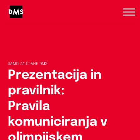
Marketinška prva pomoč
Kategorije
Registracija / Prijava
SAMO ZA ČLANE DMS
Prezentacija in
pravilnik:
Pravila
komuniciranja v
olimpijskem