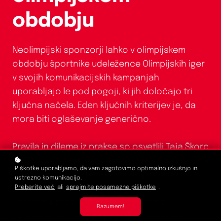
obdobju
Neolimpijski sponzorji lahko v olimpijskem
obdobju športnike udeležence Olimpijskih iger
v svojih komunikacijskih kampanjah
uporabljajo le pod pogoji, ki jih določajo tri
ključna načela. Eden ključnih kriterijev je, da
mora biti oglaševanje generično.
Pravila in dileme iz prakse so osvetlili Taja Škorc
(OKS), Blaž Tomažin Bolcar (Odvetniška pisarna
Piškotke uporabljamo, da vam zagotovimo optimalno izkušnjo in
Bolcar) in Peter Vidmar (Agencija 101).
ustrezno komunikacijo.
Preberite več
ali
sprejmite posamezne piškotke
.
Natančna pravila in to, kaj generično
Razumem!
oglaševanje v resnici pomeni, preverite v