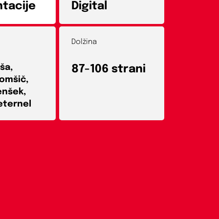
tacije
Digital
Dolžina
ša,
87-106 strani
omšič,
enšek,
eternel