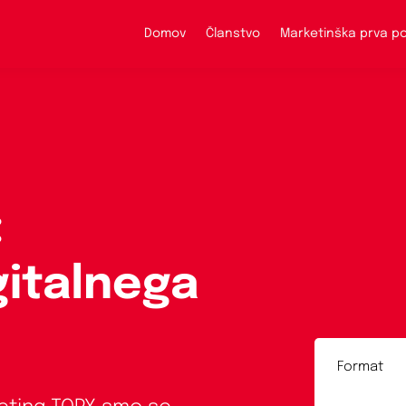
Domov
Članstvo
Marketinška prva 
:
gitalnega
Format