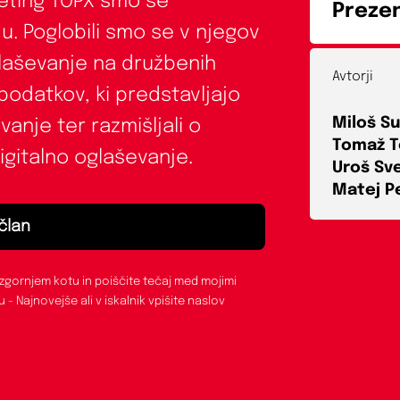
eting TOPX smo se
Prezen
u. Poglobili smo se v njegov
glaševanje na družbenih
Avtorji
podatkov, ki predstavljajo
Miloš Su
anje ter razmišljali o
Tomaž T
digitalno oglaševanje.
Uroš Sv
Matej P
član
 zgornjem kotu in poiščite tečaj med mojimi
ru - Najnovejše ali v iskalnik vpišite naslov