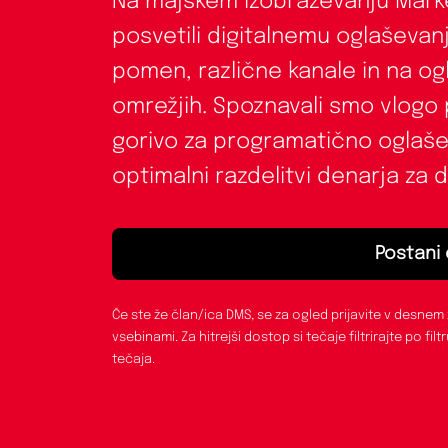
Na majskem izobraževanju Mark
posvetili digitalnemu oglaševanj
pomen, različne kanale in na o
omrežjih. Spoznavali smo vlogo 
gorivo za programatično oglašev
optimalni razdelitvi denarja za 
Postani 
Če ste že član/ica DMS, se za ogled prijavite v desnem
vsebinami. Za hitrejši dostop si tečaje filtrirajte po filt
tečaja.